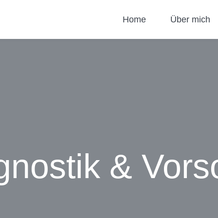
Home
Über mich
gnostik & Vors