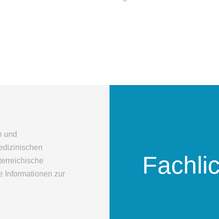
n und
edizinischen
Fachli
terreichische
e Informationen zur