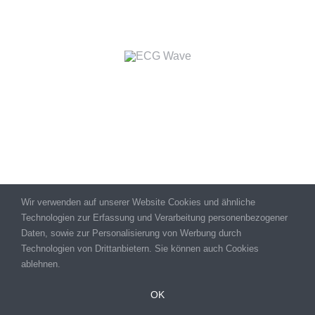
Questions
Häufige Fragen schnell beantwortet. Hier finden Sie
kurze Antworten auf die wichtigsten Fragen rund um
unsere Ordination, Termine und Behandlungen.
Was ist ein Wahlarzt und welche Vorteile
Wir verwenden auf unserer Website Cookies und ähnliche
habe ich?
Technologien zur Erfassung und Verarbeitung personenbezogener
Daten, sowie zur Personalisierung von Werbung durch
Technologien von Drittanbietern. Sie können auch Cookies
Wie funktioniert die Rückerstattung bei
ablehnen.
der Krankenkasse?
OK