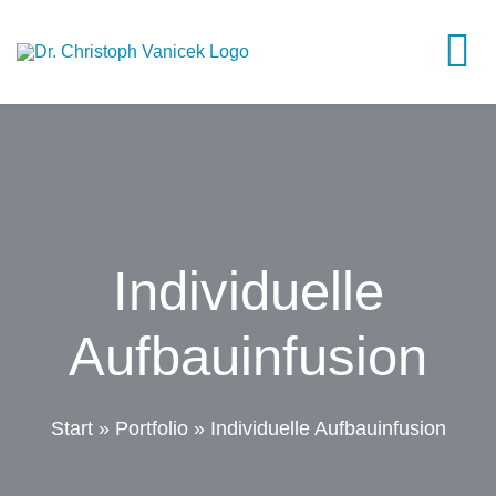
Skip
to
To
content
Na
Home
Über mich
Individuelle
Behandlungen
Aufbauinfusion
Info
Start
»
Portfolio
»
Individuelle Aufbauinfusion
Kontakt